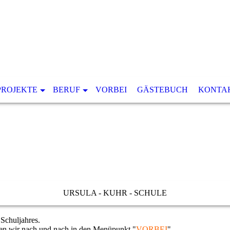
PROJEKTE
BERUF
VORBEI
GÄSTEBUCH
KONTA
URSULA - KUHR - SCHULE
 Schuljahres.
ben wir nach und nach in den Menüpunkt "
VORBEI
".