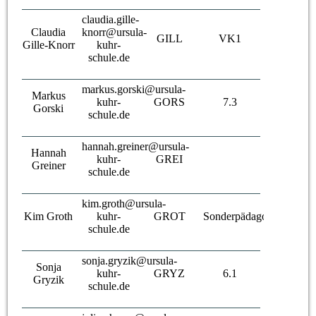
claudia.gille-
Claudia
knorr@ursula-
GILL
VK1
Gille-Knorr
kuhr-
schule.de
markus.gorski@ursula-
Markus
kuhr-
GORS
7.3
Gorski
schule.de
hannah.greiner@ursula-
Hannah
kuhr-
GREI
Greiner
schule.de
kim.groth@ursula-
Kim Groth
kuhr-
GROT
Sonderpädagogin
schule.de
sonja.gryzik@ursula-
Sonja
kuhr-
GRYZ
6.1
Gryzik
schule.de