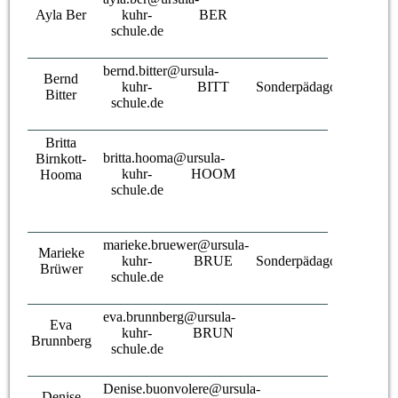
Ayla Ber
kuhr-
BER
schule.de
bernd.bitter@ursula-
Bernd
kuhr-
BITT
Sonderpädagoge
Bitter
schule.de
Britta
britta.hooma@ursula-
Birnkott-
kuhr-
HOOM
Hooma
schule.de
marieke.bruewer@ursula-
Marieke
kuhr-
BRUE
Sonderpädagogin
Brüwer
schule.de
eva.brunnberg@ursula-
Eva
kuhr-
BRUN
Brunnberg
schule.de
Denise.buonvolere@ursula-
Denise