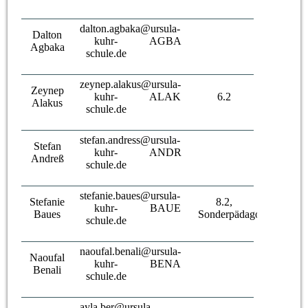
dalton.agbaka@ursula-
Dalton
kuhr-
AGBA
Agbaka
schule.de
zeynep.alakus@ursula-
Zeynep
kuhr-
ALAK
6.2
Alakus
schule.de
stefan.andress@ursula-
Stefan
kuhr-
ANDR
Andreß
schule.de
stefanie.baues@ursula-
Stefanie
8.2,
kuhr-
BAUE
Baues
Sonderpädagogin
schule.de
naoufal.benali@ursula-
Naoufal
kuhr-
BENA
Benali
schule.de
ayla.ber@ursula-