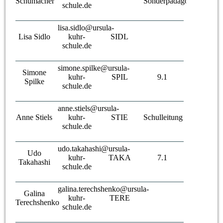
Schumacher
Sonderpädagogin
schule.de
lisa.sidlo@ursula-
Lisa Sidlo
kuhr-
SIDL
schule.de
simone.spilke@ursula-
Simone
kuhr-
SPIL
9.1
Spilke
schule.de
anne.stiels@ursula-
Anne Stiels
kuhr-
STIE
Schulleitung
schule.de
udo.takahashi@ursula-
Udo
kuhr-
TAKA
7.1
Takahashi
schule.de
galina.terechshenko@ursula-
Galina
kuhr-
TERE
Terechshenko
schule.de