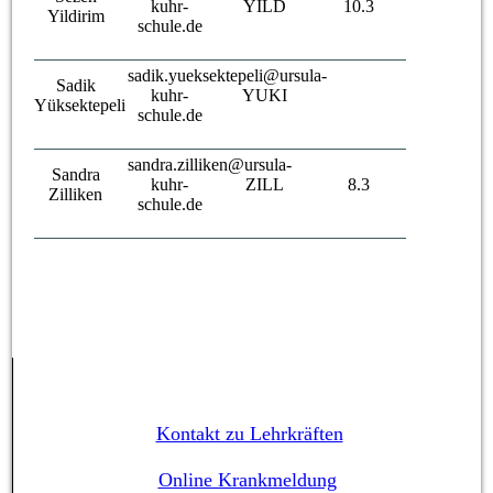
kuhr-
YILD
10.3
Yildirim
schule.de
sadik.yueksektepeli@ursula-
Sadik
kuhr-
YUKI
Yüksektepeli
schule.de
sandra.zilliken@ursula-
Sandra
kuhr-
ZILL
8.3
Zilliken
schule.de
Kontakt zu Lehrkräften
Online Krankmeldung