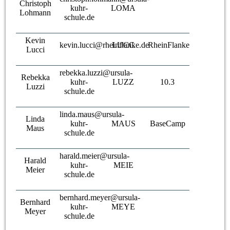
Christoph
kuhr-
LOMA
Lohmann
schule.de
Kevin
kevin.lucci@rheinflanke.de
LUCC
RheinFlanke
Lucci
rebekka.luzzi@ursula-
Rebekka
kuhr-
LUZZ
10.3
Luzzi
schule.de
linda.maus@ursula-
Linda
kuhr-
MAUS
BaseCamp
Maus
schule.de
harald.meier@ursula-
Harald
kuhr-
MEIE
Meier
schule.de
bernhard.meyer@ursula-
Bernhard
kuhr-
MEYE
Meyer
schule.de