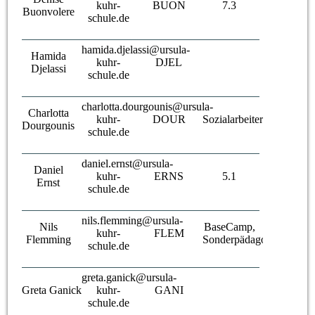
kuhr-
BUON
7.3
Buonvolere
schule.de
hamida.djelassi@ursula-
Hamida
kuhr-
DJEL
Djelassi
schule.de
charlotta.dourgounis@ursula-
Charlotta
kuhr-
DOUR
Sozialarbeiterin
Dourgounis
schule.de
daniel.ernst@ursula-
Daniel
kuhr-
ERNS
5.1
Ernst
schule.de
nils.flemming@ursula-
Nils
BaseCamp,
kuhr-
FLEM
Flemming
Sonderpädagoge
schule.de
greta.ganick@ursula-
Greta Ganick
kuhr-
GANI
schule.de