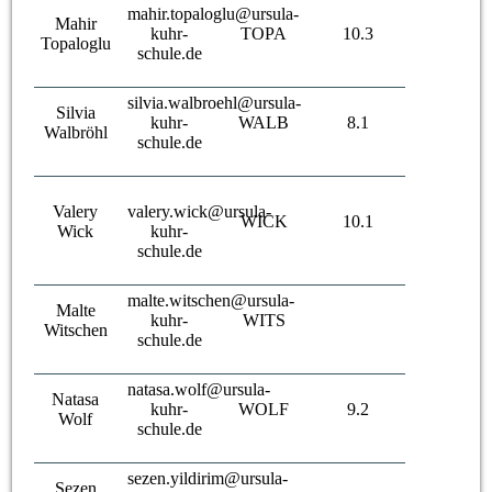
mahir.topaloglu@ursula-
Mahir
kuhr-
TOPA
10.3
Topaloglu
schule.de
silvia.walbroehl@ursula-
Silvia
kuhr-
WALB
8.1
Walbröhl
schule.de
Valery
valery.wick@ursula-
WICK
10.1
Wick
kuhr-
schule.de
malte.witschen@ursula-
Malte
kuhr-
WITS
Witschen
schule.de
natasa.wolf@ursula-
Natasa
kuhr-
WOLF
9.2
Wolf
schule.de
sezen.yildirim@ursula-
Sezen