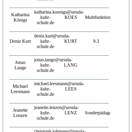
katharina.koenigs@ursula-
Katharina
kuhr-
KOES
Multifunktionskraft
Königs
schule.de
deniz.kurt@ursula-
Deniz Kurt
kuhr-
KURT
9.3
schule.de
jonas.lange@ursula-
Jonas
kuhr-
LANG
Lange
schule.de
michael.leesmann@ursula-
Michael
kuhr-
LEES
Leesmann
schule.de
jeanette.lenzen@ursula-
Jeanette
kuhr-
LENZ
Sonderpädagogin
Lenzen
schule.de
christoph.lohmann@ursula-