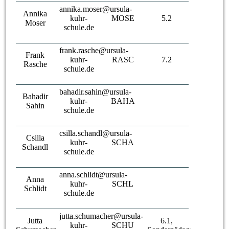
annika.moser@ursula-
Annika
kuhr-
MOSE
5.2
Moser
schule.de
frank.rasche@ursula-
Frank
kuhr-
RASC
7.2
Rasche
schule.de
bahadir.sahin@ursula-
Bahadir
kuhr-
BAHA
Sahin
schule.de
csilla.schandl@ursula-
Csilla
kuhr-
SCHA
Schandl
schule.de
anna.schlidt@ursula-
Anna
kuhr-
SCHL
Schlidt
schule.de
jutta.schumacher@ursula-
Jutta
6.1,
kuhr-
SCHU