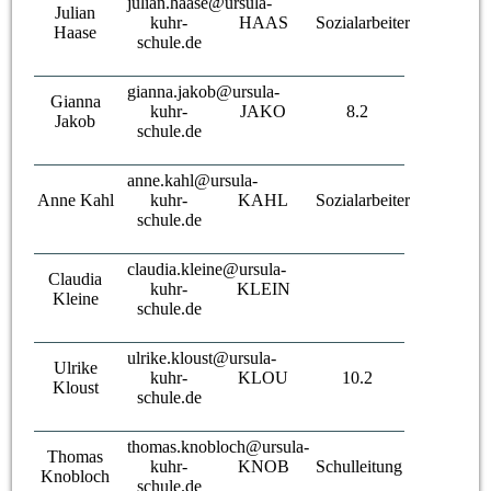
julian.haase@ursula-
Julian
kuhr-
HAAS
Sozialarbeiter
Haase
schule.de
gianna.jakob@ursula-
Gianna
kuhr-
JAKO
8.2
Jakob
schule.de
anne.kahl@ursula-
Anne Kahl
kuhr-
KAHL
Sozialarbeiterin
schule.de
claudia.kleine@ursula-
Claudia
kuhr-
KLEIN
Kleine
schule.de
ulrike.kloust@ursula-
Ulrike
kuhr-
KLOU
10.2
Kloust
schule.de
thomas.knobloch@ursula-
Thomas
kuhr-
KNOB
Schulleitung
Knobloch
schule.de