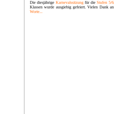
Die diesjährige
Karnevalssitzung
für die
Stufen 5/6
Klassen wurde ausgiebig gefeiert. Vielen Dank an a
Worte...
IMG_3904
IMG_3905
IMG_3906
IMG_3907
IMG_3908
IMG_3909
IMG_3910
IMG_3911
IMG_3912
IMG_3917